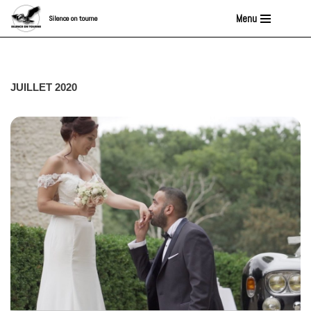
Menu
Silence on tourne
Aller
au
contenu
JUILLET 2020